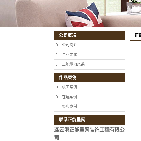
正
公司概况
公司简介
企业文化
正能量网风采
作品案例
竣工案例
在建案例
经典案例
联系正能量网
连云港正能量网装饰工程有限公
司