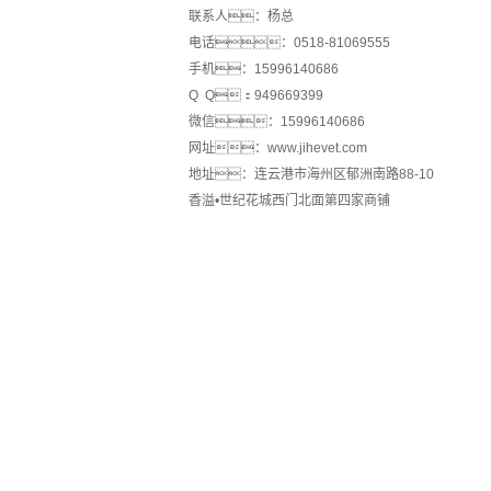
联系人：杨总
电话：0518-81069555
手机：15996140686
Q Q：949669399
微信：15996140686
网址：www.jihevet.com
地址：连云港市海州区郁洲南路88-10
香溢•世纪花城西门北面第四家商铺