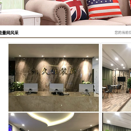
能量网风采
您的当前