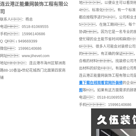
地，以便业主可以看到
连云港正能量网装饰工程有限公
4、标准化。有一个标
司
都应按程序进行，公司和业
联系人：杨总
5、在施工期间，每
电话：0518-81069555
协调。因为它是一名专业的
手机：15996140686
使忙碌的业主能节省时间和麻烦
Q Q：949669399
6、很多人可能会对装修公
微信：15996140686
的，有正确的保证
网址：www.jihevet.com
合格的材料。找装修公司
地址：连云港市海州区郁洲南
出材料的好处，有装修公司
路88-10香溢•世纪花城西门北面第四家商
连云港正能量网装饰工程有限公司
铺
量下载在线观看官网外装修
的企业
图
等。如果有这方面需求的顾
电话：0518-81069555
手机：15996140686