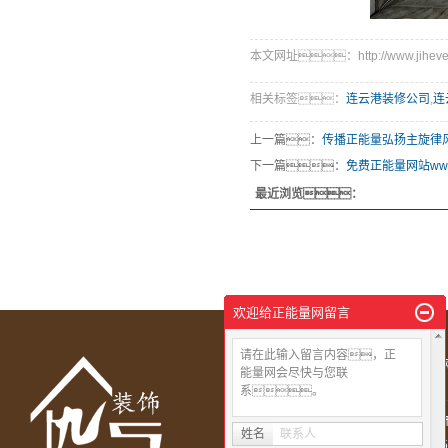
本文网址：http://www.jihevet.
相关标签：
连云港装修公司
,
连
上一篇：
传播正能量弘扬主旋律
下一篇：
免费正能量网站w
最近浏览：
欢迎给正能量网留言
请在此输入留言内容，正
网站首页
|
走进正能量
能量网会尽快与您联
系。
联系人：正能量网装
姓名
联系人
电话：0518-8106955