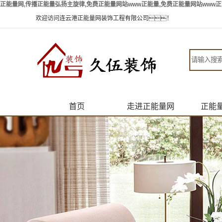
正能量网,传播正能量弘扬主旋律,免费正能量网站www正能量,免费正能量网站www
欢迎访问连云港正能量网装饰工程有限公司！
首页
走进正能量网
正能
公司简介
新
企业文化
最
正能量网风采
常
人