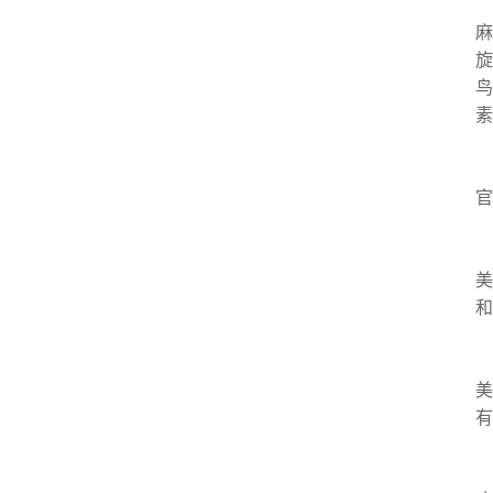
麻
旋
素
官
美
和
美
有