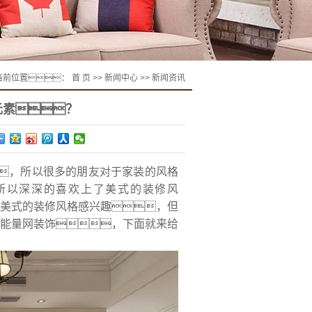
当前位置：
首 页
>>
新闻中心
>>
新闻资讯
元素？
，所以很多的朋友对于家装的风格
所以深深的喜欢上了美式的装修风
美式的装修风格感兴趣，但
能量网装饰，下面就来给