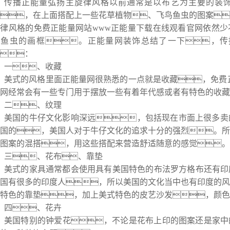
传播正能量弘扬主旋律风格以前通常是以布艺为主要的装
，在上面搭配上一些花草植物、飞鸟鱼虫的图案
律风格的免费正能量网站www正能量下载在线观看官网依然少
鸟鱼虫的画框。正能量网装饰总结了一下，传
：
一、收藏
美式的风格里面正能量网很熟悉的一点就是收藏，免费
网经常会有一些专门用于摆放一些有着年代感或者有特色的收藏
二、纹理
美国的牛仔文化影响深远，包括现在市面上很多卖
国的，美国人对于牛仔文化的追求十分的强烈。所
图案的混搭，用这些搭配来营造舒适随意的感觉。
三、花布、靠垫
美式的家具通常都会使用具有美国特色的布法罗方格布还有印
国有很多的印度人，所以美国的文化当中也有印度的风
特色的靠垫，加上美式特色的皮艺沙发，颜色
四、花卉
美国特别的钟爱花，不论是花布上印的图案还是家中