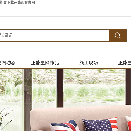
正能量下载在线观看官网
量网动态
正能量网作品
施工现场
正能
闻资讯
竣工案例
施工材料
设
新活动
在建案例
施工工艺
见问题
经典案例
施工现场
才招聘