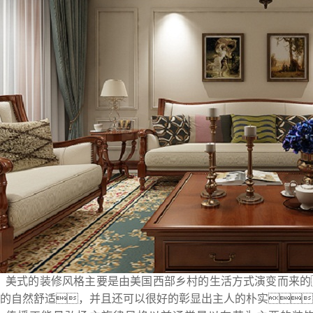
美式的装修风格主要是由美国西部乡村的生活方式演变而来的
的自然舒适，并且还可以很好的彰显出主人的朴实