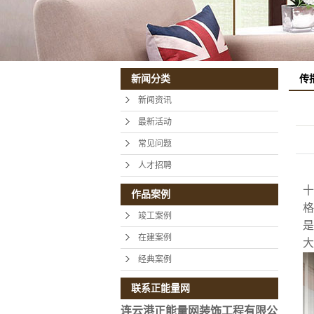
传
新闻分类
素
新闻资讯
最新活动
常见问题
人才招聘
作品案例
格
竣工案例
是
在建案例
大
经典案例
联系正能量网
连云港正能量网装饰工程有限公