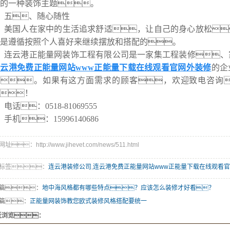
的一种装饰主题。
五、随心随性
美国人在家中的生活追求舒适，让自己的身心放松
是遵循按照个人喜好来继续摆放和搭配的。
连云港正能量网装饰工程有限公司是一家集工程装修、
云港免费正能量网站www正能量下载在线观看官网外装修
的企
等。如果有这方面需求的顾客，欢迎致电咨询
！
电话：0518-81069555
手机：15996140686
址：http://www.jihevet.com/news/511.html
标签：
连云港装修公司
,
连云港免费正能量网站www正能量下载在线观看
篇：
地中海风格都有哪些特点？应该怎么装修才好看？
篇：
正能量网装饰教您欧式装修风格搭配要统一
近浏览：