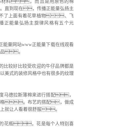
饰材料，而且是用原色的棉
。直到现在，传播正能量弘扬主
不了上面有着花草植物、飞
播正能量弘扬主旋律风格有五个元
正能量网站www正能量下载在线观看
品。
的比较好比较受欢迎的牛仔品牌都是
以美式的装修风格中也有很多的纹理
度马德拉斯薄棉来进行搭配，
格。布艺的搭配，做成
上就让人看着很舒服。
的花瓶，花是每个人特别喜