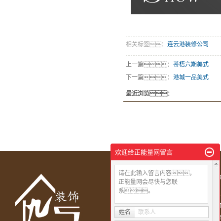
相关标签：
连云港装修公司
上一篇：
苍梧六期美式
下一篇：
港城一品美式
最近浏览：
欢迎给正能量网留言
请在此输入留言内容，
网站首页
|
走进正能量
正能量网会尽快与您联
系。
联系人：正能量网装
姓名
联系人
电话：0518-81069